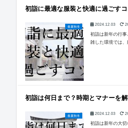
初詣に最適な服装と快適に過ごすコ
2024.12.03
2
春夏秋冬
初詣は新年の行事
雑した環境では、
初詣は何日まで？時期とマナーを解
2024.12.03
2
春夏秋冬
初詣は新年の大切