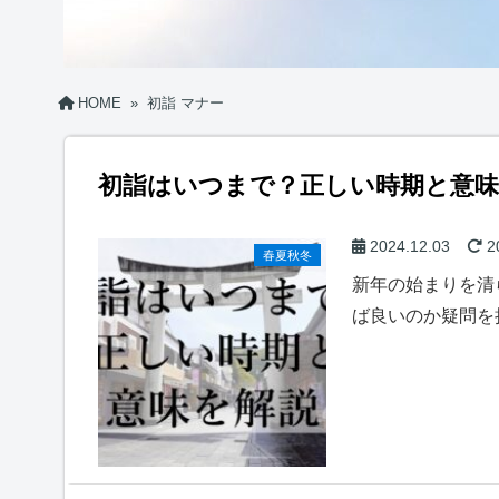
HOME
»
初詣 マナー
初詣はいつまで？正しい時期と意味
2024.12.03
2
春夏秋冬
新年の始まりを清
ば良いのか疑問を