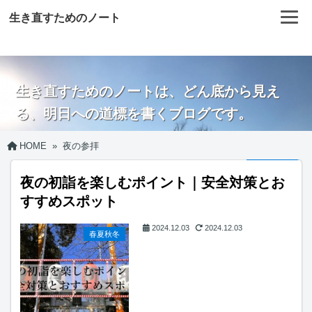
生き直すためのノート
生き直すためのノートは、どん底から見え
る、明日への道標を書くブログです。
HOME
»
夜の参拝
夜の初詣を楽しむポイント｜安全対策とお
すすめスポット
2024.12.03
2024.12.03
春夏秋冬