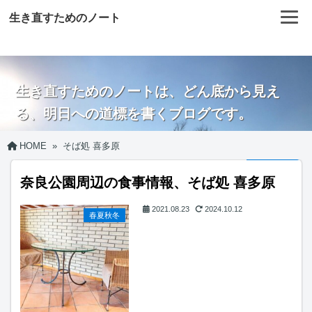
生き直すためのノート
生き直すためのノートは、どん底から見え
る、明日への道標を書くブログです。
HOME
»
そば処 喜多原
奈良公園周辺の食事情報、そば処 喜多原
2021.08.23
2024.10.12
春夏秋冬