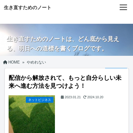
生き直すためのノート
生き直すためのノートは、どん底から見え
る、明日への道標を書くブログです。
HOME
»
やめれない
配信から解放されて、もっと自分らしい未
来へ進む方法を見つけよう！
2023.01.21
2024.10.20
ネットビジネス