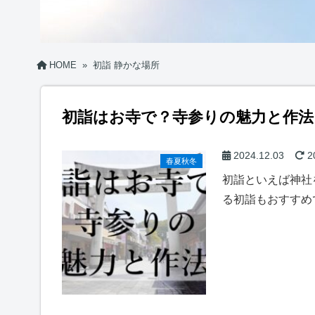
HOME
»
初詣 静かな場所
初詣はお寺で？寺参りの魅力と作法
2024.12.03
2
春夏秋冬
初詣といえば神社
る初詣もおすすめ