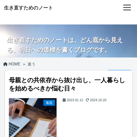
生き直すためのノート
生き直すためのノートは、どん底から見え
る、明日への道標を書くブログです。
HOME
»
迷う
母親との共依存から抜け出し、一人暮らし
を始めるべきか悩む日々
2023.01.12
2024.10.20
毒親