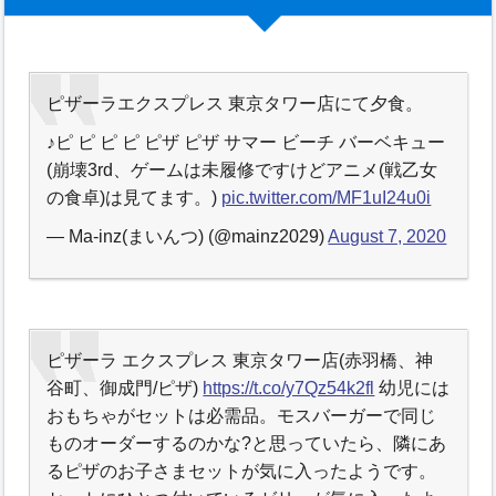
ピザーラエクスプレス 東京タワー店にて夕食。
♪ピ ピ ピ ピ ピザ ピザ サマー ビーチ バーベキュー
(崩壊3rd、ゲームは未履修ですけどアニメ(戦乙女
の食卓)は見てます。)
pic.twitter.com/MF1uI24u0i
— Ma-inz(まいんつ) (@mainz2029)
August 7, 2020
ピザーラ エクスプレス 東京タワー店(赤羽橋、神
谷町、御成門/ピザ)
https://t.co/y7Qz54k2fl
幼児には
おもちゃがセットは必需品。モスバーガーで同じ
ものオーダーするのかな?と思っていたら、隣にあ
るピザのお子さまセットが気に入ったようです。