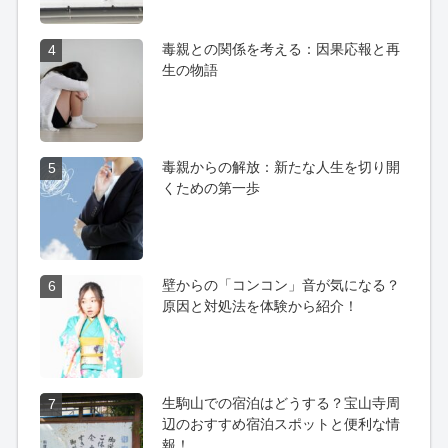
毒親との関係を考える：因果応報と再
4
生の物語
毒親からの解放：新たな人生を切り開
5
くための第一歩
壁からの「コンコン」音が気になる？
6
原因と対処法を体験から紹介！
生駒山での宿泊はどうする？宝山寺周
7
辺のおすすめ宿泊スポットと便利な情
報！