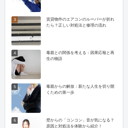
賃貸物件のエアコンのルーバーが折れ
3
たら？正しい対処法と修理の流れ
毒親との関係を考える：因果応報と再
4
生の物語
毒親からの解放：新たな人生を切り開
5
くための第一歩
壁からの「コンコン」音が気になる？
6
原因と対処法を体験から紹介！