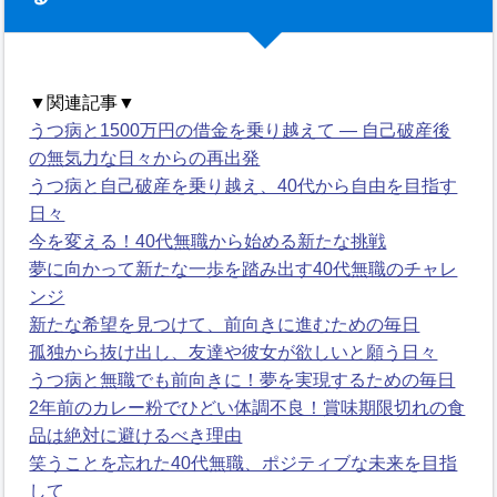
▼関連記事▼
うつ病と1500万円の借金を乗り越えて ― 自己破産後
の無気力な日々からの再出発
うつ病と自己破産を乗り越え、40代から自由を目指す
日々
今を変える！40代無職から始める新たな挑戦
夢に向かって新たな一歩を踏み出す40代無職のチャレ
ンジ
新たな希望を見つけて、前向きに進むための毎日
孤独から抜け出し、友達や彼女が欲しいと願う日々
うつ病と無職でも前向きに！夢を実現するための毎日
2年前のカレー粉でひどい体調不良！賞味期限切れの食
品は絶対に避けるべき理由
笑うことを忘れた40代無職、ポジティブな未来を目指
して